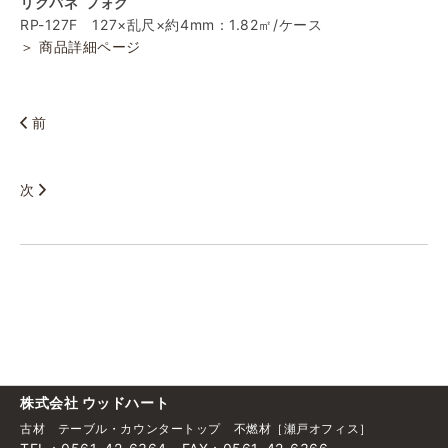
リクパネ フォグ
RP-127F 127×乱尺×約4mm：1.82㎡/ケース
＞ 商品詳細ページ
前
次
株式会社 ウッドハート
古材 テーブル・カウンタートップ 不燃材［瀬戸オフィス］